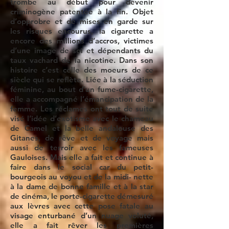
trombe au début pour devenir
criminogène patentée à la fin. Objet
d’opprobre et de mises en garde sur
les risques encourus, la cigarette a
encore des millions d’accros, victimes
d’une image de soi et dépendants du
taux vachard de la nicotine. Dans son
histoire c’est celle des moeurs de ce
siècle qui se reflète. Liée à la séduction
féminine, au bout d’un fume-cigarette,
elle a accompagné l’émancipation de la
femme. Les réclames ont tout de suite
visé l’idée d’exotisme avec le chameau
de Camel et la belle andalouse des
Gitanes, de rêve et de voyage mais
aussi de terroir avec les fameuses
Gauloises. Mais elle a fait et continue à
faire dans le social car du petit-
bourgeois au voyou et de la midi- nette
à la dame de bonne famille et à la star
de cinéma, le porte-cigarette démesuré
aux lèvres avec cette pose fatale au
visage enturbané d’un nuage voluté,
elle a fait rêver les premières