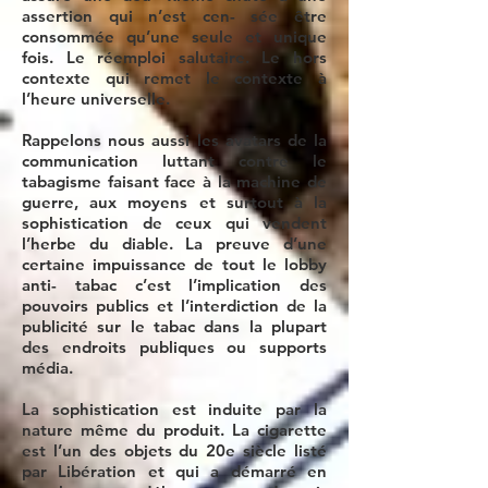
assertion qui n’est cen- sée être
consommée qu’une seule et unique
fois. Le réemploi salutaire. Le hors
contexte qui remet le contexte à
l’heure universelle.
Rappelons nous aussi les avatars de la
communication luttant contre le
tabagisme faisant face à la machine de
guerre, aux moyens et surtout à la
sophistication de ceux qui vendent
l’herbe du diable. La preuve d’une
certaine impuissance de tout le lobby
anti- tabac c’est l’implication des
pouvoirs publics et l’interdiction de la
publicité sur le tabac dans la plupart
des endroits publiques ou supports
média.
La sophistication est induite par la
nature même du produit. La cigarette
est l’un des objets du 20e siècle listé
par Libération et qui a démarré en