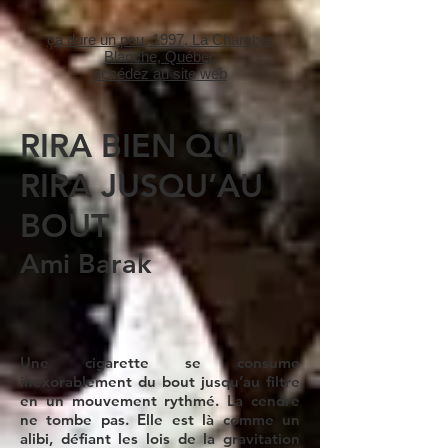
ça dure un peu, 1997, La Chambre
Blanche, Québec
accédez au site web
RIRA BIEN QUI
RIRA JUSQU’AU
BOUT
Ami Barak
Une cigarette se consume
inexorablement du bout jusqu’au filtre
en un mouvement rythmé. La cendre
ne tombe pas. Elle est là comme un
alibi, défiant les lois de la gravitation