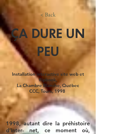
< Back
ÇA DURE UN
PEU
Installation interactive site web et
flipbook,
La Chambre Blanche, Québec
CCC, Tours, 1998
1998, autant dire la préhistoire
d’Inter- net, ce moment où,