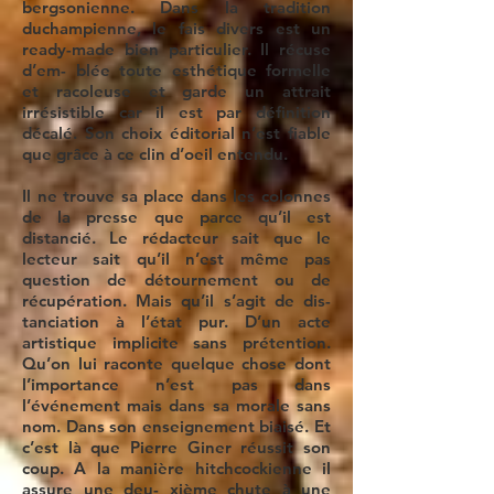
bergsonienne. Dans la tradition
duchampienne, le fais divers est un
ready-made bien particulier. Il récuse
d’em- blée toute esthétique formelle
et racoleuse et garde un attrait
irrésistible car il est par définition
décalé. Son choix éditorial n’est fiable
que grâce à ce clin d’oeil entendu.
Il ne trouve sa place dans les colonnes
de la presse que parce qu’il est
distancié. Le rédacteur sait que le
lecteur sait qu’il n’est même pas
question de détournement ou de
récupération. Mais qu’il s’agit de dis-
tanciation à l’état pur. D’un acte
artistique implicite sans prétention.
Qu’on lui raconte quelque chose dont
l’importance n’est pas dans
l’événement mais dans sa morale sans
nom. Dans son enseignement biaisé. Et
c’est là que Pierre Giner réussit son
coup. A la manière hitchcockienne il
assure une deu- xième chute à une