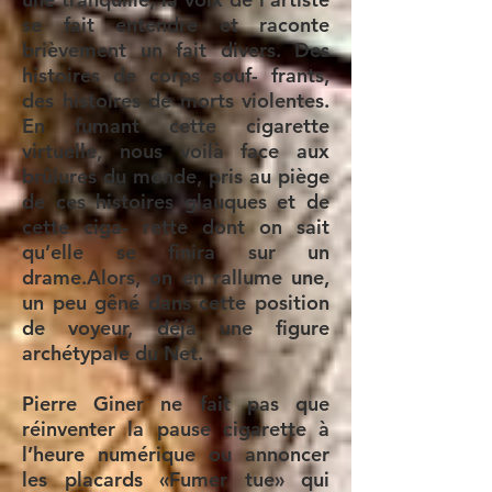
se fait entendre et raconte
brièvement un fait divers. Des
histoires de corps souf- frants,
des histoires de morts violentes.
En fumant cette cigarette
virtuelle, nous voilà face aux
brûlures du monde, pris au piège
de ces histoires glauques et de
cette ciga- rette dont on sait
qu’elle se finira sur un
drame.Alors, on en rallume une,
un peu gêné dans cette position
de voyeur, déjà une figure
archétypale du Net.
Pierre Giner ne fait pas que
réinventer la pause cigarette à
l’heure numérique ou annoncer
les placards «Fumer tue» qui