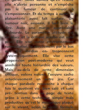
elle n’alerte personne et n’empêche
pas le fumeur de continuer à
s’empoisonner. Et du temps à autre, la
plaisanterie aussi fait surface. Un
humour noir, assassin, il faut bien le
dire. Avec une marge appréciable
d’absurde. Le paramètre attitude est
en place et la critique acerbe est sans
pitié. Elle vise notre environnement
surmédiatisé, le nivellement par le bas
que les médias en- treprennent
systématiquement. Elle vise cette
propension post-moderne qui veut
annihiler toute hiérarchie des valeurs.
Mais au-delà de cette dimension
critique, volens nolens, l’oeuvre cache
astucieusement un autre jeu. Car
chaque parabole ressuscite à chaque
fois le quotient vie, bien calé et sans
pré- tention dans sa page de texte
grâce à cette technique simple mais
productive qu’est le mécanique plaqué
sur le vivant, selon la vieille formule