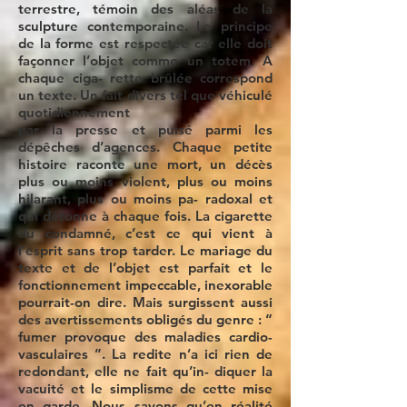
terrestre, témoin des aléas de la
sculpture contemporaine. Le principe
de la forme est respectée car elle doit
façonner l’objet comme un totem. A
chaque ciga- rette brûlée correspond
un texte. Un fait divers tel que véhiculé
quotidiennement
par la presse et puisé parmi les
dépêches d’agences. Chaque petite
histoire raconte une mort, un décès
plus ou moins violent, plus ou moins
hilarant, plus ou moins pa- radoxal et
qui détonne à chaque fois. La cigarette
du condamné, c’est ce qui vient à
l’esprit sans trop tarder. Le mariage du
texte et de l’objet est parfait et le
fonctionnement impeccable, inexorable
pourrait-on dire. Mais surgissent aussi
des avertissements obligés du genre : “
fumer provoque des maladies cardio-
vasculaires ”. La redite n’a ici rien de
redondant, elle ne fait qu’in- diquer la
vacuité et le simplisme de cette mise
en garde. Nous savons qu’en réalité