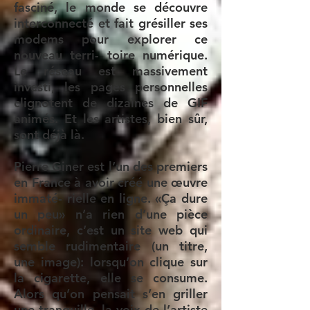
fasciné, le monde se découvre
interconnecté et fait grésiller ses
modems pour explorer ce
nouveau terri- toire numérique.
Le réseau est massivement
investi, les pages personnelles
clignotent de dizaines de GIF
animés. Et les artistes, bien sûr,
sont déjà là.
Pierre Giner est l’un des premiers
en France à avoir créé une œuvre
immaté- rielle en ligne. «Ça dure
un peu» n’a rien d’une pièce
ordinaire, c’est un site web qui
semble rudimentaire (un titre,
une image): lorsqu’on clique sur
la cigarette, elle se consume.
Alors qu’on pensait s’en griller
une tranquille, la voix de l’artiste