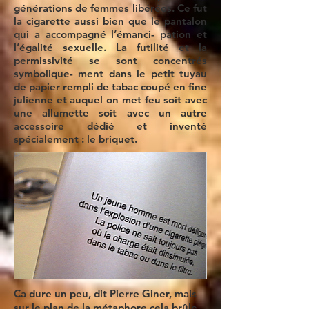
générations de femmes libérées. Ce fut
la cigarette aussi bien que le pantalon
qui a accompagné l’émanci- pation et
l’égalité sexuelle. La futilité et la
permissivité se sont concentrés
symbolique- ment dans le petit tuyau
de papier rempli de tabac coupé en fine
julienne et auquel on met feu soit avec
une allumette soit avec un autre
accessoire dédié et inventé
spécialement : le briquet.
Ca dure un peu, dit Pierre Giner, mais
sur le plan de la métaphore cela brûle