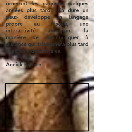
orneront les paquets quelques
années plus tard. «Ça dure un
peu» développe un langage
propre au réseau, une
interactivité anticipant la
manière de communiquer à
distance qui triomphera plus tard
avec les vidéos virales.
Annick Rivoire